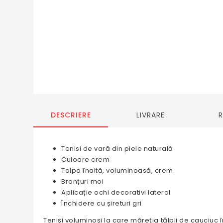
DESCRIERE
LIVRARE
Tenisi de vară din piele naturală
Culoare crem
Talpa înaltă, voluminoasă, crem
Branțuri moi
Aplicație ochi decorativi lateral
Închidere cu șireturi gri
Teniși voluminoși la care măreția tălpii de cauciuc î