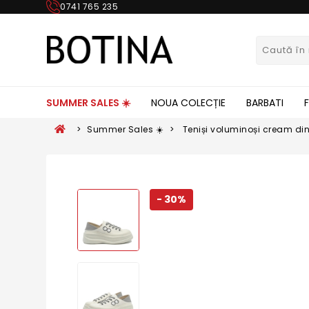
0741 765 235
SUMMER SALES ☀️
NOUA COLECȚIE
BARBATI
>
Summer Sales ☀️
>
Teniși voluminoși cream din
- 30%