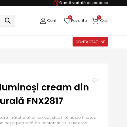
Gamă variată de produse
0
0
Cont
Favorite
Coș
CONTACTAȚI-NE
oluminoși cream din
turală FNX2817
 care măreția tălpii de cauciuc întâlnește finețea
mbinație perfectă de confort și stil. Culoarea