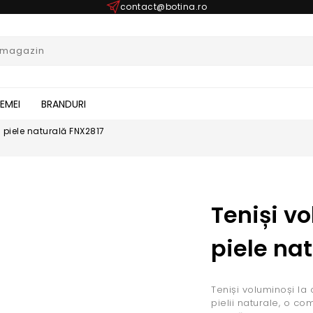
contact@botina.ro
FEMEI
BRANDURI
 piele naturală FNX2817
Teniși v
piele na
Teniși voluminoși la
pielii naturale, o co