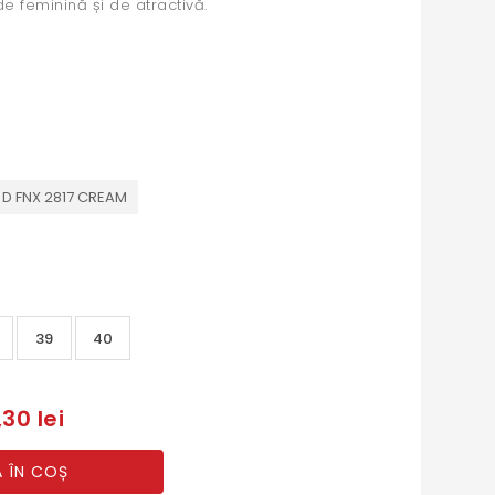
e feminină și de atractivă.
D FNX 2817 CREAM
39
40
30 lei
 ÎN COȘ