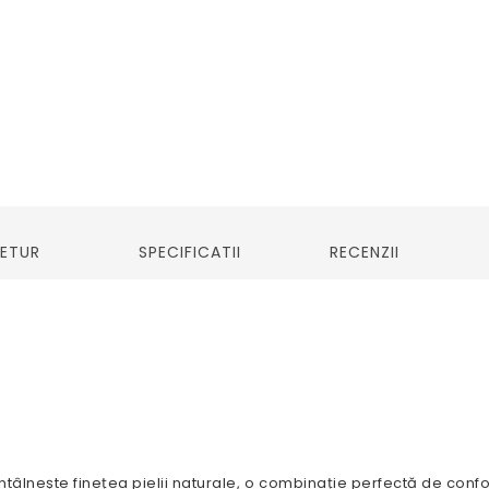
RETUR
SPECIFICATII
RECENZII
ntâlnește finețea pielii naturale, o combinație perfectă de confo