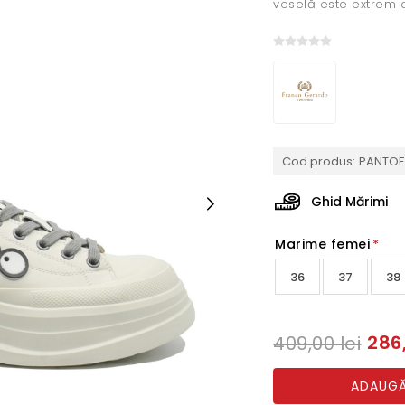
veselă este extrem d
Cod produs:
PANTOF 
Ghid Mărimi
Marime femei
*
36
37
38
286,
409,00 lei
ADAUGĂ