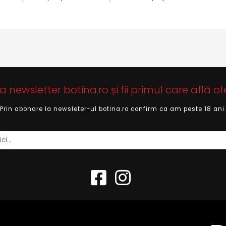
newsletter botina.ro și fii primul care află of
Prin abonare la newsleter-ul botina.ro confirm ca am peste 18 ani.