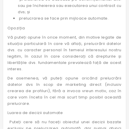
sau pe încheierea sau executarea unui contract cu
dvs; și
prelucrarea se face prin mijloace automate.
Opoziția
Vă puteți opune în orice moment, din motive legate de
situația particulară în care vă aflați, prelucrării datelor
dvs. cu caracter personal în temeiul interesului nostru
legitim, în cazul în care considerați că drepturile și
libertățile dvs. fundamentale prevalează față de acest
interes.
De asemenea, vă puteți opune oricând prelucrării
datelor dvs în scop de marketing direct (inclusiv
crearea de profiluri), fără a invoca vreun motiv, caz în
care vom înceta în cel mai scurt timp posibil această
prelucrare.
Luarea de decizii automate
Puteți cere să nu faceți obiectul unei decizii bazate
exclusiv pe prelucrarea automată, dar numai atunci