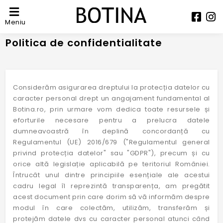
Meniu
Politica de confidentialitate
Considerăm asigurarea dreptului la protecția datelor cu
caracter personal drept un angajament fundamental al
Botina.ro, prin urmare vom dedica toate resursele și
eforturile necesare pentru a prelucra datele
dumneavoastră în deplină concordanță cu
Regulamentul (UE) 2016/679 ("Regulamentul general
privind protecția datelor" sau "GDPR"), precum și cu
orice altă legislație aplicabilă pe teritoriul României.
Întrucât unul dintre principiile esențiale ale acestui
cadru legal îl reprezintă transparența, am pregătit
acest document prin care dorim să vă informăm despre
modul în care colectăm, utilizăm, transferăm și
protejăm datele dvs cu caracter personal atunci când