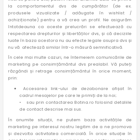
la comportamentul dvs de cumpărător (de ex.
produsele vizualizate / adăugate în wishlist /
achiziționate) pentru a vă crea un profil. Ne asigurăm
întotdeauna ca aceste prelucrări se efectuează cu
respectarea drepturilor și libertăților dvs, și că deciziile
luate în baza acestora nu au efecte legale asupra dvs și
nu vă afectează similar într-o măsură semnificativă.
În cele mai multe cazuri, ne întemeiem comunicările de
marketing pe consimțământul dvs prealabil. Vă puteți
răzgândi și retrage consimțământul în orice moment,
prin:
Accesarea link-ului de dezabonare afișat în
cadrul mesajelor pe care le primiți de la noi;
• sau prin contactarea Botina.ro folosind detaliile
de contact descrise mai sus.
În anumite situații, ne putem baza activitățile de
marketing pe interesul nostru legitim de a ne promova
și dezvolta activitatea comercială. În orice situație în