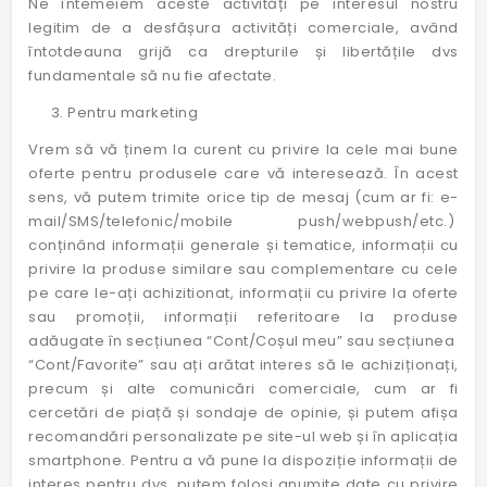
Ne întemeiem aceste activități pe interesul nostru
legitim de a desfășura activități comerciale, având
întotdeauna grijă ca drepturile și libertățile dvs
fundamentale să nu fie afectate.
Pentru marketing
Vrem să vă ținem la curent cu privire la cele mai bune
oferte pentru produsele care vă interesează. În acest
sens, vă putem trimite orice tip de mesaj (cum ar fi: e-
mail/SMS/telefonic/mobile push/webpush/etc.)
conținând informații generale și tematice, informații cu
privire la produse similare sau complementare cu cele
pe care le-ați achizitionat, informații cu privire la oferte
sau promoții, informații referitoare la produse
adăugate în secțiunea “Cont/Coșul meu” sau secțiunea
“Cont/Favorite” sau ați arătat interes să le achiziționați,
precum și alte comunicări comerciale, cum ar fi
cercetări de piață și sondaje de opinie, și putem afișa
recomandări personalizate pe site-ul web și în aplicația
smartphone. Pentru a vă pune la dispoziție informații de
interes pentru dvs, putem folosi anumite date cu privire