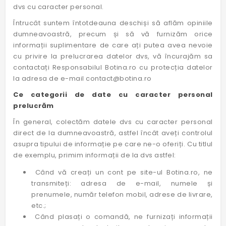
dvs cu caracter personal.
Întrucât suntem întotdeauna deschiși să aflăm opiniile
dumneavoastră, precum și să vă furnizăm orice
informații suplimentare de care ați putea avea nevoie
cu privire la prelucrarea datelor dvs, vă încurajăm sa
contactați Responsabilul Botina.ro cu protecția datelor
la adresa de e-mail
contact@botina.ro
Ce categorii de date cu caracter personal
prelucrăm
În general, colectăm datele dvs cu caracter personal
direct de la dumneavoastră, astfel încât aveți controlul
asupra tipului de informație pe care ne-o oferiți. Cu titlul
de exemplu, primim informații de la dvs astfel:
Când vă creați un cont pe site-ul Botina.ro, ne
transmiteți: adresa de e-mail, numele și
prenumele, număr telefon mobil, adrese de livrare,
etc.;
Când plasați o comandă, ne furnizați informații