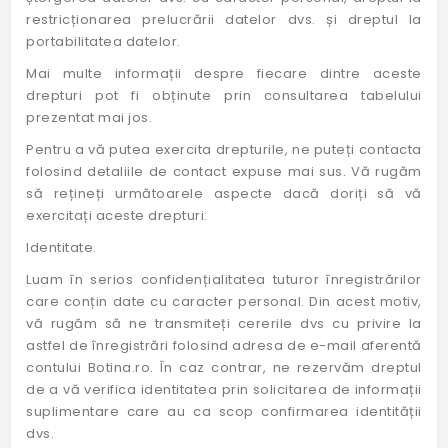
restricționarea prelucrării datelor dvs. și dreptul la
portabilitatea datelor.
Mai multe informații despre fiecare dintre aceste
drepturi pot fi obținute prin consultarea tabelului
prezentat mai jos.
Pentru a vă putea exercita drepturile, ne puteți contacta
folosind detaliile de contact expuse mai sus. Vă rugăm
să rețineți următoarele aspecte dacă doriți să vă
exercitați aceste drepturi:
Identitate.
Luam în serios confidențialitatea tuturor înregistrărilor
care conțin date cu caracter personal. Din acest motiv,
vă rugăm să ne transmiteți cererile dvs cu privire la
astfel de înregistrări folosind adresa de e-mail aferentă
contului Botina.ro. În caz contrar, ne rezervăm dreptul
de a vă verifica identitatea prin solicitarea de informații
suplimentare care au ca scop confirmarea identității
dvs.