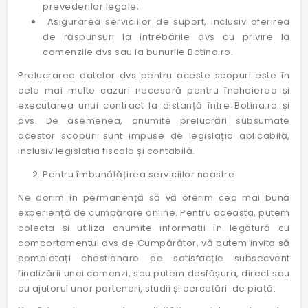
prevederilor legale;
Asigurarea serviciilor de suport, inclusiv oferirea
de răspunsuri la întrebările dvs cu privire la
comenzile dvs sau la bunurile Botina.ro.
Prelucrarea datelor dvs pentru aceste scopuri este în
cele mai multe cazuri necesară pentru încheierea și
executarea unui contract la distanță între Botina.ro și
dvs. De asemenea, anumite prelucrări subsumate
acestor scopuri sunt impuse de legislația aplicabilă,
inclusiv legislația fiscala și contabilă.
Pentru îmbunătățirea serviciilor noastre
Ne dorim în permanență să vă oferim cea mai bună
experiență de cumpărare online. Pentru aceasta, putem
colecta și utiliza anumite informații în legătură cu
comportamentul dvs de Cumpărător, vă putem invita să
completați chestionare de satisfacție subsecvent
finalizării unei comenzi, sau putem desfășura, direct sau
cu ajutorul unor parteneri, studii și cercetări de piață.