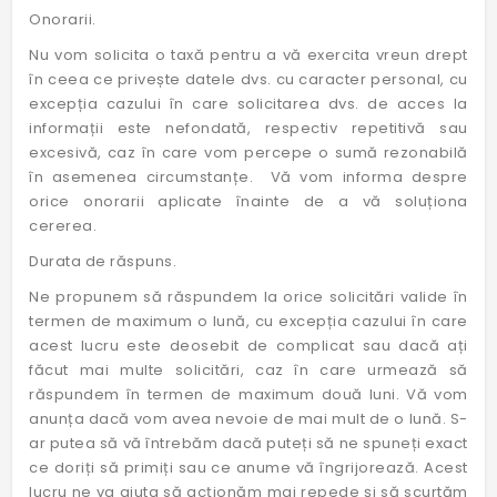
Onorarii.
Nu vom solicita o taxă pentru a vă exercita vreun drept
în ceea ce privește datele dvs. cu caracter personal, cu
excepția cazului în care solicitarea dvs. de acces la
informații este nefondată, respectiv repetitivă sau
excesivă, caz în care vom percepe o sumă rezonabilă
în asemenea circumstanțe. Vă vom informa despre
orice onorarii aplicate înainte de a vă soluționa
cererea.
Durata de răspuns.
Ne propunem să răspundem la orice solicitări valide în
termen de maximum o lună, cu excepția cazului în care
acest lucru este deosebit de complicat sau dacă ați
făcut mai multe solicitări, caz în care urmează să
răspundem în termen de maximum două luni. Vă vom
anunța dacă vom avea nevoie de mai mult de o lună. S-
ar putea să vă întrebăm dacă puteți să ne spuneți exact
ce doriți să primiți sau ce anume vă îngrijorează. Acest
lucru ne va ajuta să acționăm mai repede și să scurtăm