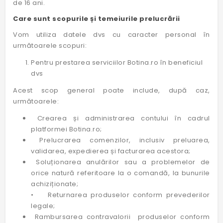
de 16 ani.
Care sunt scopurile și temeiurile prelucrării
Vom utiliza datele dvs cu caracter personal în
următoarele scopuri:
Pentru prestarea serviciilor Botina.ro în beneficiul
dvs
Acest scop general poate include, după caz,
următoarele:
Crearea și administrarea contului în cadrul
platformei Botina.ro;
Prelucrarea comenzilor, inclusiv preluarea,
validarea, expedierea și facturarea acestora;
Soluționarea anulărilor sau a problemelor de
orice natură referitoare la o comandă, la bunurile
achiziționate;
• Returnarea produselor conform prevederilor
legale;
Rambursarea contravalorii produselor conform