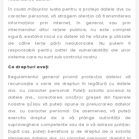
În ciuda măsurilor luate pentru a proteja datele dvs cu
caracter personal, vă atragem atenția că transmiterea
informațiilor prin Internet, în general, sau prin
intermendiul altor rețele publice, nu este complet
sigură, existând riscul ca datele să fie văzute şi utilizate
de către terțe părți neautorizate. Nu putem fi
responsabili pentru astfel de vulnerabilități ale unor
sisteme care nu sunt sub controlul nostru.
Ce drepturi aveți
Regulamentul general privind protecția datelor vă
recunoaște o serie de drepturi în legătură cu datele
dvs. cu caracter personal. Puteți solicita accesul la
datele dvs., corectarea oricăror greșeli din fișierele
noastre și/sau vă puteți opune la prelucrarea datelor
dvs. cu caracter personal. De asemenea, vă puteți
exercita dreptul de a vă plânge autorității de
supraveghere competente sau de a vă adresa justiției.
După caz, puteți beneficia și de dreptul de a solicita
ștergerea datelor dvs. cu caracter personal, dreptul la