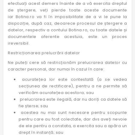
efectuați acest demers înainte de a vă exercita dreptul
de ștergere, veți pierde toate aceste documente
iar Botina.ro va fi în imposibilitate de a vi le pune la
dispoziție, după caz, deoarece procesul de ștergere a
datelor, respectiv a contului Botina.ro, cu toate datele și
documentele aferente acestuia, este un proces
ireversibil.
Restricționarea prelucrării datelor
Ne puteți cere să restricționăm prelucrarea datelor cu
caracter personal, dar numai în cazul în care:
acuratețea lor este contestată (a se vedea
secțiunea de rectificare), pentru a ne permite să
verificăm acuratețea acestora; sau
prelucrarea este ilegală, dar nu doriți ca datele să
fie șterse; sau
acestea nu mai sunt necesare pentru scopurile
pentru care au fost colectate, dar dvs aveți nevoie
de ele pentru a constata, a exercita sau a apăra un
drept în instanță; sau