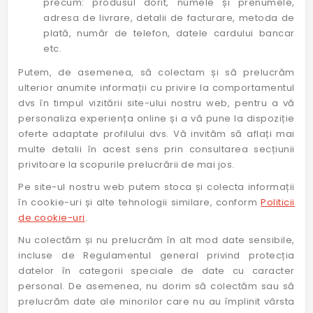
precum: produsul dorit, numele și prenumele,
adresa de livrare, detalii de facturare, metoda de
plată, număr de telefon, datele cardului bancar
etc.
Putem, de asemenea, să colectam și să prelucrăm
ulterior anumite informații cu privire la comportamentul
dvs în timpul vizitării site-ului nostru web, pentru a vă
personaliza experiența online și a vă pune la dispoziție
oferte adaptate profilului dvs. Vă invităm să aflați mai
multe detalii în acest sens prin consultarea secțiunii
privitoare la scopurile prelucrării de mai jos.
Pe site-ul nostru web putem stoca și colecta informații
în cookie-uri și alte tehnologii similare, conform
Politicii
de cookie-uri
.
Nu colectăm și nu prelucrăm în alt mod date sensibile,
incluse de Regulamentul general privind protecția
datelor în categorii speciale de date cu caracter
personal. De asemenea, nu dorim să colectăm sau să
prelucrăm date ale minorilor care nu au împlinit vârsta