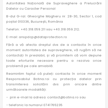
Autoritatea Națională de Supraveghere a Prelucrării
Datelor cu Caracter Personal
B-dul G-ral. Gheorghe Magheru nr. 28-30, Sector 1, cod
poștal 010336, București, România
Telefon: +40.318.059.211 sau +40.318.059.212;
E-mail:
anspdcp@dataprotection.ro
Fără a vă afecta dreptul dvs de a contacta în orice
moment autoritatea de supraveghere, vă rugăm să ne
contactați în prealabil, și vă promitem că vom depune
toate eforturile necesare pentru a rezolva orice
problemă pe cale amiabilă.
Reamintim faptul că puteți contacta în orice moment
Responsabilul Botina.roi cu protecția datelor prin
transmiterea solicitării dvs prin oricare dintre
următoarele modalități:
- prin e-mail la adresa:
contact@botina.ro
sau
- telefonic la numarul 0741765235