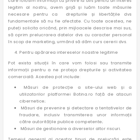
care folosim informații cu privire la dvs pentru un interes
legitim al nostru, avem grijă și luăm toate măsurile
necesare pentru ca drepturile și libertățile dvs
fundamentale să nu fie afectate. Cu toate acestea, ne
puteți solicita oricând, prin mijloacele descrise mai sus,
să oprim prelucrarea datelor dvs cu caracter personal
în scop de marketing, urmând să dăm curs cererii dvs.
Pentru apărarea intereselor noastre legitime
Pot exista situații în care vom folosi sau transmite
informații pentru a ne proteja drepturile și activitatea
comercială. Acestea pot include:
Măsuri de protecție a site-ului web și a
utilizatorilor platformei Botina.ro față de atacuri
cibernetice;
Măsuri de prevenire și detectare a tentativelor de
fraudare, inclusiv transmiterea unor informații
către autoritățile publice competente;
Măsuri de gestionare a diverselor altor riscuri.
Temeiul general al acestor tipuri de prelucrări este