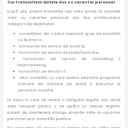
Cui transmitem datele dvs cu caracter personal
După caz, putem transmite sau oferi acces la anumite
date cu caracter personal ale dvs următoarelor
categorii de destinatari:
societăților din cadrul aceluiași grup de societăți
ca Botina.ro;
furnizorilor de servicii de curierat;
furnizorilor de servicii de plată/bancare;
furnizorilor de servicii de marketing /
telemarketing;
furnizorilor de servicii IT;
altor societăți cu care putem dezvolta programe
comune de ofertare pe piață a bunurilor și
serviciilor noastre.
În cazul în care ne revine o obligație legală, sau dacă
este necesar pentru a ne apăra un interes legitim,
putem de asemenea divulga anumite date cu caracter
personal unor autorități publice.
Ne asigurăm că accesul la datele dvs de către terții