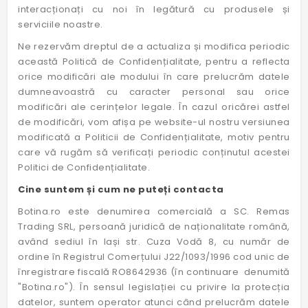
interacționați cu noi în legătură cu produsele și
serviciile noastre.
Ne rezervăm dreptul de a actualiza și modifica periodic
această Politică de Confidențialitate, pentru a reflecta
orice modificări ale modului în care prelucrăm datele
dumneavoastră cu caracter personal sau orice
modificări ale cerințelor legale. În cazul oricărei astfel
de modificări, vom afișa pe website-ul nostru versiunea
modificată a Politicii de Confidențialitate, motiv pentru
care vă rugăm să verificați periodic conținutul acestei
Politici de Confidențialitate.
Cine suntem și cum ne puteți contacta
Botina.ro este denumirea comercială a SC. Remas
Trading SRL, persoană juridică de naționalitate română,
având sediul în Iași str. Cuza Vodă 8, cu număr de
ordine în Registrul Comerțului J22/1093/1996 cod unic de
înregistrare fiscală RO8642936 (în continuare denumită
"Botina.ro"). În sensul legislației cu privire la protecția
datelor, suntem operator atunci când prelucrăm datele