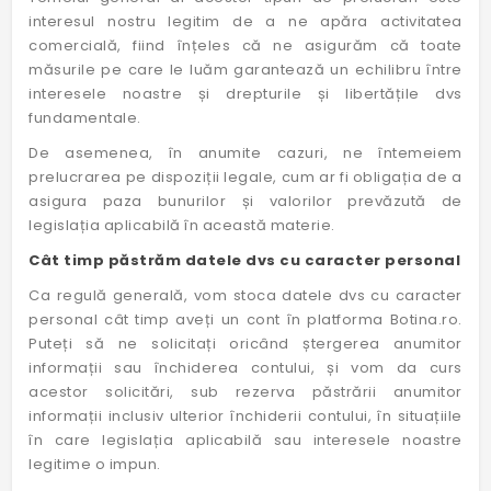
interesul nostru legitim de a ne apăra activitatea
comercială, fiind înțeles că ne asigurăm că toate
măsurile pe care le luăm garantează un echilibru între
interesele noastre și drepturile și libertățile dvs
fundamentale.
De asemenea, în anumite cazuri, ne întemeiem
prelucrarea pe dispoziții legale, cum ar fi obligația de a
asigura paza bunurilor și valorilor prevăzută de
legislația aplicabilă în această materie.
Cât timp păstrăm datele dvs cu caracter personal
Ca regulă generală, vom stoca datele dvs cu caracter
personal cât timp aveți un cont în platforma Botina.ro.
Puteți să ne solicitați oricând ștergerea anumitor
informații sau închiderea contului, și vom da curs
acestor solicitări, sub rezerva păstrării anumitor
informații inclusiv ulterior închiderii contului, în situațiile
în care legislația aplicabilă sau interesele noastre
legitime o impun.