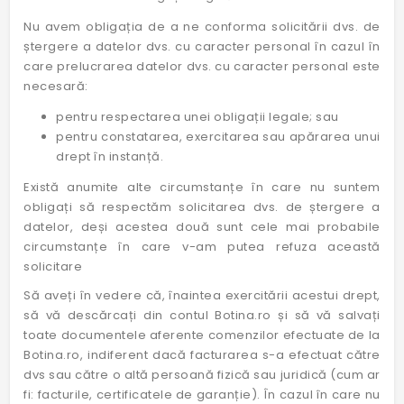
Nu avem obligația de a ne conforma solicitării dvs. de
ștergere a datelor dvs. cu caracter personal în cazul în
care prelucrarea datelor dvs. cu caracter personal este
necesară:
pentru respectarea unei obligații legale; sau
pentru constatarea, exercitarea sau apărarea unui
drept în instanță.
Există anumite alte circumstanțe în care nu suntem
obligați să respectăm solicitarea dvs. de ștergere a
datelor, deși acestea două sunt cele mai probabile
circumstanțe în care v-am putea refuza această
solicitare
Să aveți în vedere că, înaintea exercitării acestui drept,
să vă descărcați din contul Botina.ro și să vă salvați
toate documentele aferente comenzilor efectuate de la
Botina.ro, indiferent dacă facturarea s-a efectuat către
dvs sau către o altă persoană fizică sau juridică (cum ar
fi: facturile, certificatele de garanție). În cazul în care nu