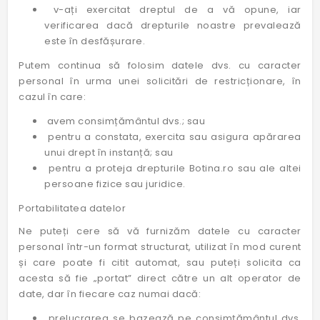
v-ați exercitat dreptul de a vă opune, iar
verificarea dacă drepturile noastre prevalează
este în desfășurare.
Putem continua să folosim datele dvs. cu caracter
personal în urma unei solicitări de restricționare, în
cazul în care:
avem consimțământul dvs.; sau
pentru a constata, exercita sau asigura apărarea
unui drept în instanță; sau
pentru a proteja drepturile Botina.ro sau ale altei
persoane fizice sau juridice.
Portabilitatea datelor
Ne puteți cere să vă furnizăm datele cu caracter
personal într-un format structurat, utilizat în mod curent
și care poate fi citit automat, sau puteți solicita ca
acesta să fie „portat” direct către un alt operator de
date, dar în fiecare caz numai dacă:
prelucrarea se bazează pe consimțământul dvs.