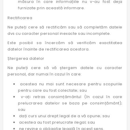
măsura în care informațiile nu v-au fost deja
furnizate prin această informare.
Rectificarea
Ne puteți cere să rectificăm sau să completăm datele
dvs cu caracter personal inexacte sau incomplete.
Este posibil sa încercăm să verificăm exactitatea
datelor înainte de rectificarea acestora.
Ștergerea datelor
Ne puteți cere să vă ștergem datele cu caracter
personal, dar numai în cazul în care:
acestea nu mai sunt necesare pentru scopurile
pentru care au fost colectate; sau
v-ați retras consimțământul (în cazul în care
prelucrarea datelor se baza pe consimțământ);
sau
dați curs unui drept legal de a vă opune; sau
acestea au fost prelucrate ilegal; sau
ne revine o obligație legală în acest sens.