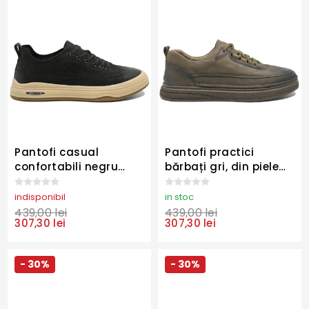
Pantofi casual
Pantofi practici
confortabili negru
bărbați gri, din piele
patinat din piele
naturală granulată
întoarsă FNX10573
FNX2802
indisponibil
in stoc
439,00 lei
439,00 lei
307,30 lei
307,30 lei
- 30%
- 30%