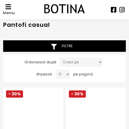
Meniu
Pantofi casual
FILTRE
Ordonează după
Afișează
pe pagină
- 30%
- 30%