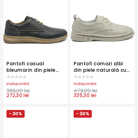
Pantofi casual
Pantofi comozi albi
bleumarin din piele
din piele naturală cu
naturală cu calapod
perforații OTR60003
lat RIK10402-14
indisponibil
indisponibil
389,00 lei
479,00 lei
272,30 lei
335,30 lei
- 30%
- 30%