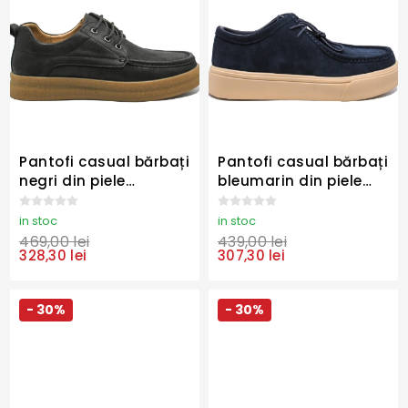
Pantofi casual bărbați
Pantofi casual bărbați
negri din piele
bleumarin din piele
naturală granulată
întoarsă FLGPCT-3
FLG2025-X2
in stoc
in stoc
469,00 lei
439,00 lei
328,30 lei
307,30 lei
- 30%
- 30%