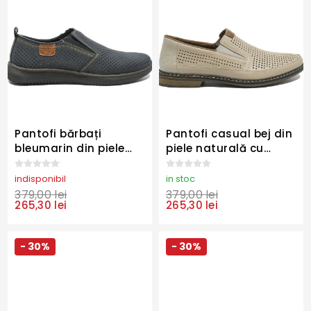
Pantofi bărbați
Pantofi casual bej din
bleumarin din piele
piele naturală cu
întoarsă cu calapod
perforații RIK13459-60
lat RIK10452-14
indisponibil
in stoc
379,00 lei
379,00 lei
265,30 lei
265,30 lei
- 30%
- 30%