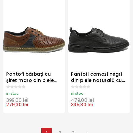
Pantofi bărbați cu
Pantofi comozi negri
șiret maro din piele
din piele naturală cu
naturală cu perforații
perforații OTR60003
RIKB5214-24
in stoc
in stoc
399,00 lei
479,00 lei
279,30 lei
335,30 lei
1
2
3