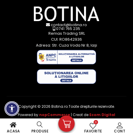
contact@botina.ro
0741 765 235
Remas Trading SRL
CUI: RO8642936
Adresa: Str. Cuza Voda Nr.8, Iași
Copyright © 2026 Botina.ro.Toate drepturile rezervate.
Powered by
nopCommerce
| Creat de
Ecom Digital
0
ACASA
PRODUSE
FAVORITE
CONT