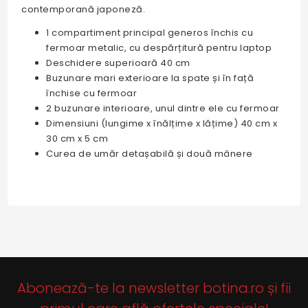
contemporană japoneză.
1 compartiment principal generos închis cu
fermoar metalic, cu despărțitură pentru laptop
Deschidere superioară 40 cm
Buzunare mari exterioare la spate și în față
închise cu fermoar
2 buzunare interioare, unul dintre ele cu fermoar
Dimensiuni (lungime x înălțime x lățime) 40 cm x
30 cm x 5 cm
Curea de umăr detașabilă și două mânere
Abonează-te la newsletter botina.ro și fii