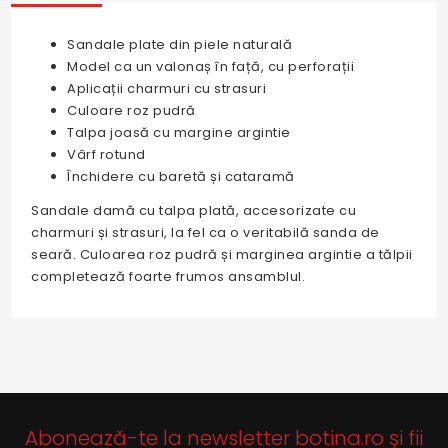
Sandale plate din piele naturală
Model ca un valonaș în față, cu perforații
Aplicații charmuri cu strasuri
Culoare roz pudră
Talpa joasă cu margine argintie
Vârf rotund
Închidere cu baretă și cataramă
Sandale damă cu talpa plată, accesorizate cu
charmuri și strasuri, la fel ca o veritabilă sanda de
seară. Culoarea roz pudră și marginea argintie a tălpii
completează foarte frumos ansamblul.
Abonează-te la newsletter botina.ro și fii