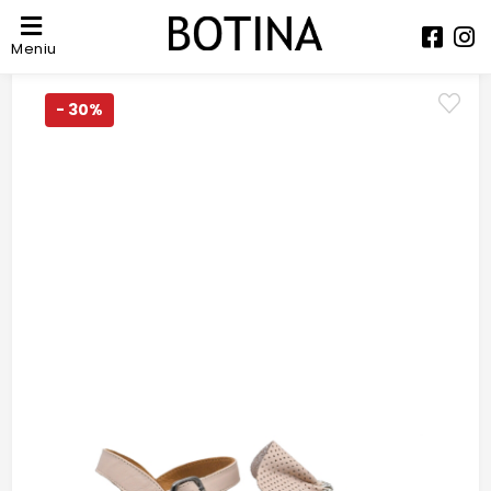
Meniu
- 30%