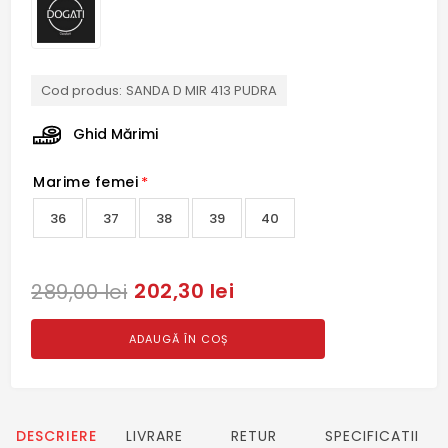
Cod produs:
SANDA D MIR 413 PUDRA
Ghid Mărimi
Marime femei
*
36
37
38
39
40
202,30 lei
289,00 lei
ADAUGĂ ÎN COȘ
DESCRIERE
LIVRARE
RETUR
SPECIFICATII