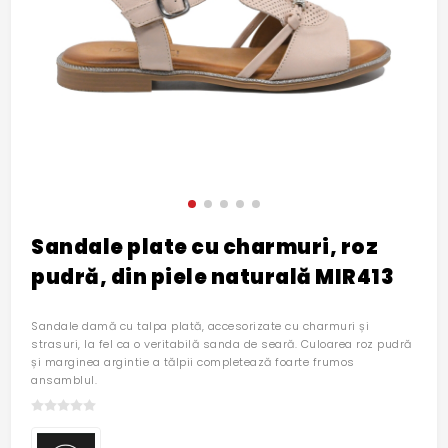
Sandale plate cu charmuri, roz
pudră, din piele naturală MIR413
Sandale damă cu talpa plată, accesorizate cu charmuri și
strasuri, la fel ca o veritabilă sanda de seară. Culoarea roz pudră
și marginea argintie a tălpii completează foarte frumos
ansamblul.