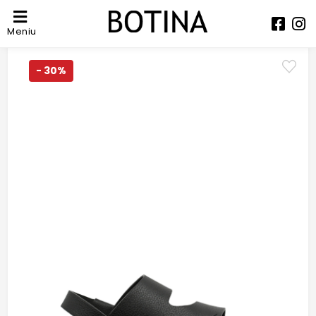
Meniu
- 30%