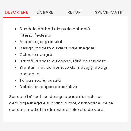
DESCRIERE
LIVRARE
RETUR
SPECIFICATII
Sandale bărbați din piele naturală
interior/exterior
Aspect ușor granulat
Design modern cu decupaje inegale
Culoare neagră
Baretă la spate cu capse, fără deschidere
Branțuri moi, cu pernuțe de masaj și design
anatomic
Talpa moale, cusută
Detaliu cu capse decorative
Sandale bărbați cu design aparent simplu, cu
decupaje inegale și branțuri moi, anatomice, ce te
conduc imediat în atmosfera relaxată de vară.