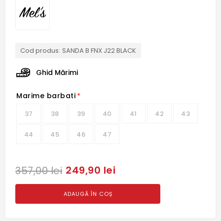
Cod produs:
SANDA B FNX J22 BLACK
Ghid Mărimi
Marime barbati
*
37
38
39
40
41
42
43
44
45
46
47
249,90 lei
357,00 lei
ADAUGĂ ÎN COȘ