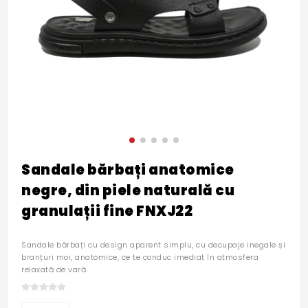
Sandale bărbați anatomice
negre, din piele naturală cu
granulații fine FNXJ22
Sandale bărbați cu design aparent simplu, cu decupaje inegale și
branțuri moi, anatomice, ce te conduc imediat în atmosfera
relaxată de vară.