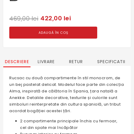
422,00 lei
469,00 lei
ADAUGĂ ÎN COȘ
DESCRIERE
LIVRARE
RETUR
SPECIFICATII
Rucsac cu două compartimente în stil monocrom, de
un bej pastelat delicat. Modelul face parte din colecția
Alma, inspirată de călătoria în Spania, țara natală a
Anekke. Detaliile decorative, texturile și culorile sunt
simboluri reinterpretate din cultura spaniolă, un tribut
acordat bogăției acestei țări.
2 compartimente principale închis cu fermoar,
cel din spate mai încăpător