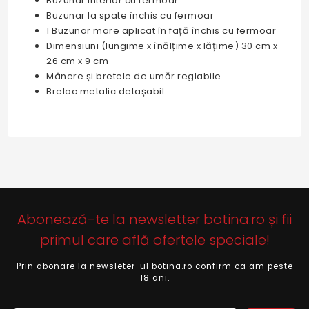
Buzunar interior cu fermoar
Buzunar la spate închis cu fermoar
1 Buzunar mare aplicat în față închis cu fermoar
Dimensiuni (lungime x înălțime x lățime) 30 cm x
26 cm x 9 cm
Mânere și bretele de umăr reglabile
Breloc metalic detașabil
Abonează-te la newsletter botina.ro și fii
primul care află ofertele speciale!
Prin abonare la newsleter-ul botina.ro confirm ca am peste
18 ani.