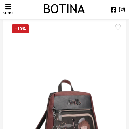
Meniu
- 10%