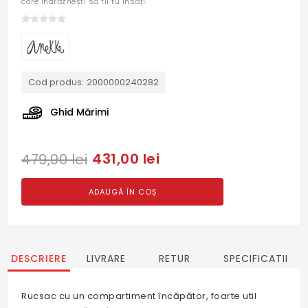
care îndrăznești să fii tu însăți.
Cod produs:
2000000240282
Ghid Mărimi
431,00 lei
479,00 lei
ADAUGĂ ÎN COȘ
DESCRIERE
LIVRARE
RETUR
SPECIFICATII
Rucsac cu un compartiment încăpător, foarte util