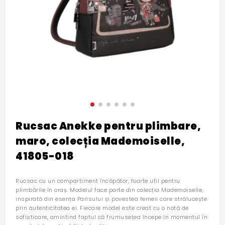
Rucsac Anekke pentru plimbare,
maro, colecția Mademoiselle,
41805-018
Rucsac cu un compartiment încăpător, foarte util pentru
plimbările în oraș. Modelul face parte din colecția Mademoiselle,
inspirată din esența Parisului și povestea femeii care strălucește
prin autenticitatea ei. Fiecare model este creat cu o notă de
sofisticare, amintind faptul că frumusețea începe în momentul în