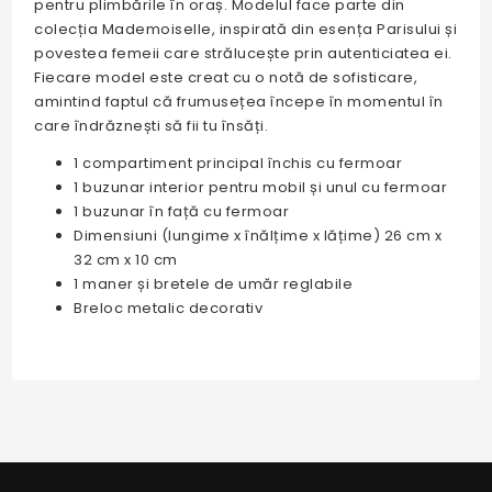
pentru plimbările în oraș. Modelul face parte din
colecția Mademoiselle, inspirată din esența Parisului și
povestea femeii care strălucește prin autenticiatea ei.
Fiecare model este creat cu o notă de sofisticare,
amintind faptul că frumusețea începe în momentul în
care îndrăznești să fii tu însăți.
1 compartiment principal închis cu fermoar
1 buzunar interior pentru mobil și unul cu fermoar
1 buzunar în față cu fermoar
Dimensiuni (lungime x înălțime x lățime) 26 cm x
32 cm x 10 cm
1 maner și bretele de umăr reglabile
Breloc metalic decorativ