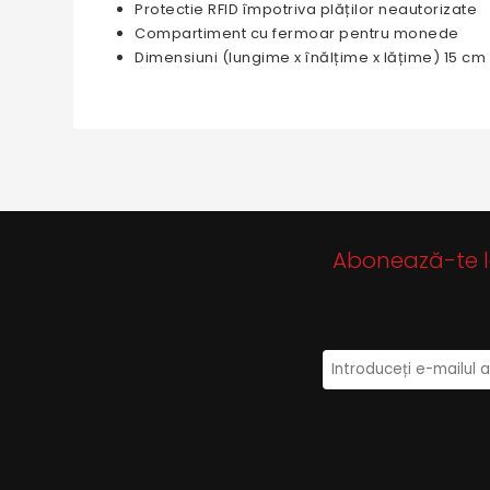
Protectie RFID împotriva plăților neautorizate
Compartiment cu fermoar pentru monede
Dimensiuni (lungime x înălțime x lățime) 15 cm
Abonează-te la 