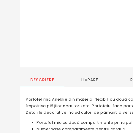
DESCRIERE
LIVRARE
Portofel mic Anekke din material flexibil, cu două
împotriva plăților neautorizate. Portofelul face par
Detaliile decorative includ culori de pâmânt, diverse 
Portofel mic cu două compartimente principale
Numeroase compartimente pentru carduri