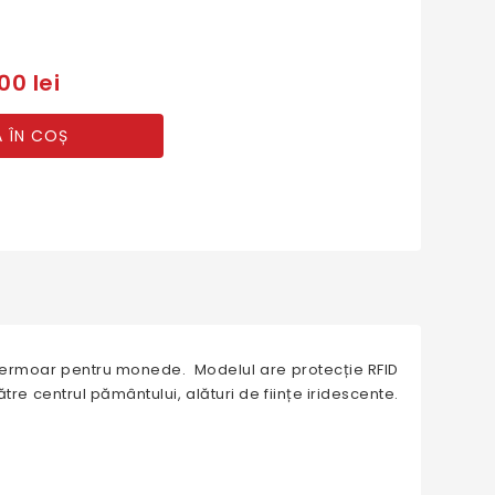
00 lei
 ÎN COȘ
u fermoar pentru monede. Modelul are protecție RFID
re centrul pământului, alături de ființe iridescente.