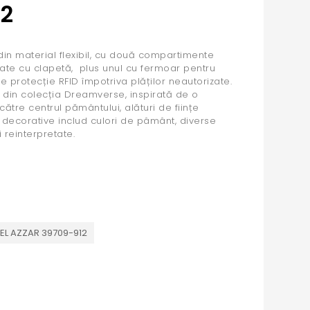
12
din material flexibil, cu două compartimente
spate cu clapetă, plus unul cu fermoar pentru
protecție RFID împotriva plăților neautorizate.
e din colecția Dreamverse, inspirată de o
ătre centrul pământului, alături de ființe
le decorative includ culori de pâmânt, diverse
ci reinterpretate.
EL AZZAR 39709-912