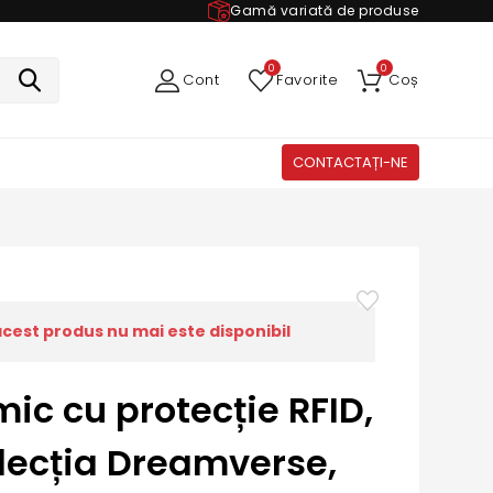
Gamă variată de produse
0
0
Cont
Favorite
Coș
CONTACTAȚI-NE
acest produs nu mai este disponibil
mic cu protecție RFID,
lecția Dreamverse,