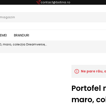
contact@botina.ro
FEMEI
BRANDURI
ID, maro, colecția Dreamverse,
Ne pare rău, 
Portofel 
maro, co