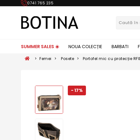
0741 765 235
SUMMER SALES ☀️
NOUA COLECȚIE
BARBATI
>
Femei
>
Posete
>
Portofel mic cu protecție RF
39709-912
- 17%