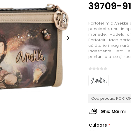
39709-9
Portofel mic Anekke 
principale, unul în 
monede. Modelul are 
Portofelul face part
călătorie imaginară c
iridescente. Detalii
printuri, plante și ro
Cod produs:
PORTOF
Ghid Mărimi
Culoare
*