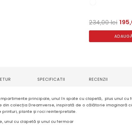
195,
234,00 lei
ADAUGĂ
RETUR
SPECIFICATII
RECENZII
 compartimente principale, unul în spate cu clapetă, plus unul c
te din colecția Dreamverse, inspirată de o călătorie imaginară căt
printuri, plante și roci reinterpretate.
, unul cu clapetă și unul cu fermoar