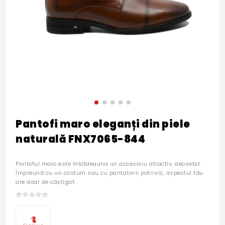
Pantofi maro eleganți din piele
naturală FNX7065-844
Pantoful maro este întotdeauna un accesoriu atractiv, deosebit.
Împreună cu un costum sau cu pantalonii potriviți, aspectul tău
are doar de câștigat.