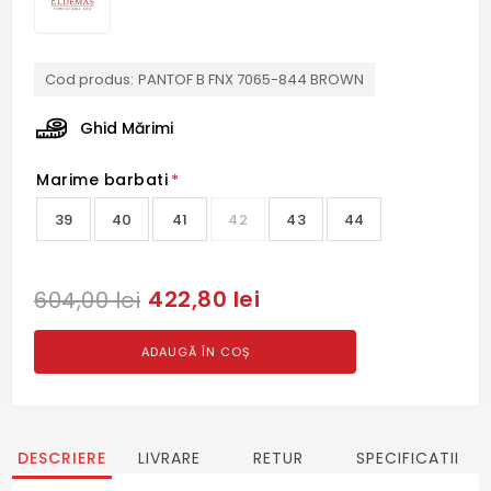
Cod produs:
PANTOF B FNX 7065-844 BROWN
Ghid Mărimi
Marime barbati
*
39
40
41
42
43
44
422,80 lei
604,00 lei
ADAUGĂ ÎN COȘ
DESCRIERE
LIVRARE
RETUR
SPECIFICATII