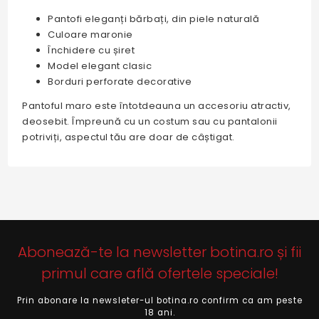
Pantofi eleganți bărbați, din piele naturală
Culoare maronie
Închidere cu șiret
Model elegant clasic
Borduri perforate decorative
Pantoful maro este întotdeauna un accesoriu atractiv,
deosebit. Împreună cu un costum sau cu pantalonii
potriviți, aspectul tău are doar de câștigat.
Abonează-te la newsletter botina.ro și fii
primul care află ofertele speciale!
Prin abonare la newsleter-ul botina.ro confirm ca am peste
18 ani.