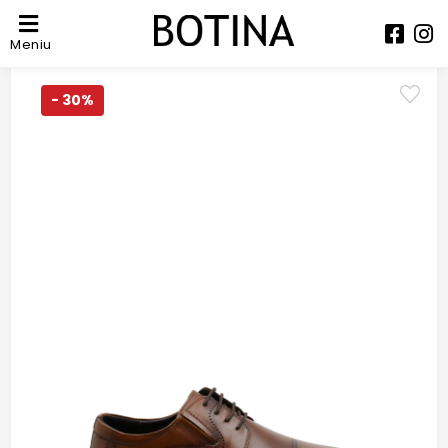
Meniu
- 30%