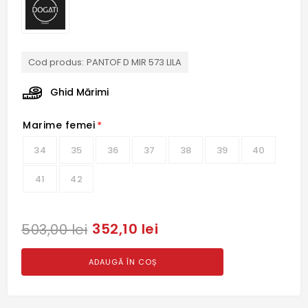
Cod produs:
PANTOF D MIR 573 LILA
Ghid Mărimi
Marime femei
*
34
35
36
37
38
39
40
41
42
352,10 lei
503,00 lei
ADAUGĂ ÎN COȘ