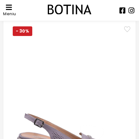
Meniu
- 30%