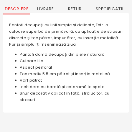
DESCRIERE
LIVRARE
RETUR
SPECIFICATII
Pantofi decupați cu linii simple și delicate, într-o
culoare superbă de primăvară, cu aplicație de strasuri
discrete și toc pătrat, impunător, cu inserție metalică.
Pur și simplu îți înseninează ziua.
Pantofi damă decupați din piele naturală
Culoare lila
Aspect perforat
Toc mediu 5.5 cm pătrat și inserție metalică
Vârf pătrat
Închidere cu baretă și cataramă la spate
Șnur decorativ aplicat în față, strălucitor, cu
strasuri