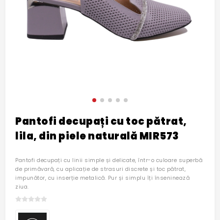
Pantofi decupați cu toc pătrat,
lila, din piele naturală MIR573
Pantofi decupați cu linii simple și delicate, într-o culoare superbă
de primăvară, cu aplicație de strasuri discrete și toc pătrat,
impunător, cu inserție metalică. Pur și simplu îți înseninează
ziua.