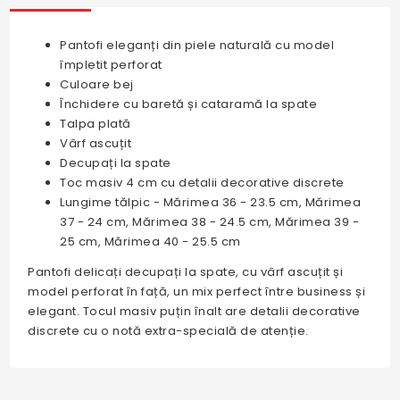
Pantofi eleganți din piele naturală cu model
împletit perforat
Culoare bej
Închidere cu baretă și cataramă la spate
Talpa plată
Vârf ascuțit
Decupați la spate
Toc masiv 4 cm cu detalii decorative discrete
Lungime tălpic - Mărimea 36 - 23.5 cm, Mărimea
37 - 24 cm, Mărimea 38 - 24.5 cm, Mărimea 39 -
25 cm, Mărimea 40 - 25.5 cm
Pantofi delicați decupați la spate, cu vârf ascuțit și
model perforat în față, un mix perfect între business și
elegant. Tocul masiv puțin înalt are detalii decorative
discrete cu o notă extra-specială de atenție.