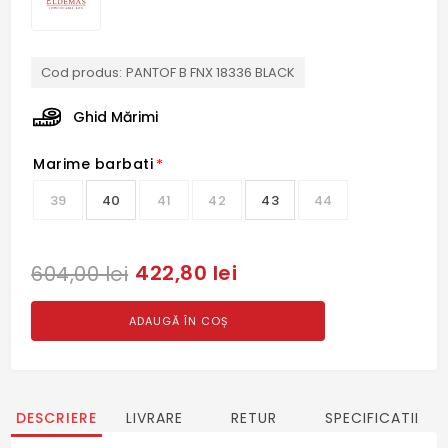
Cod produs:
PANTOF B FNX 18336 BLACK
Ghid Mărimi
Marime barbati
*
39
40
41
42
43
44
422,80 lei
604,00 lei
ADAUGĂ ÎN COȘ
DESCRIERE
LIVRARE
RETUR
SPECIFICATII