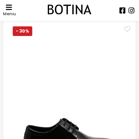
Meniu
- 30%