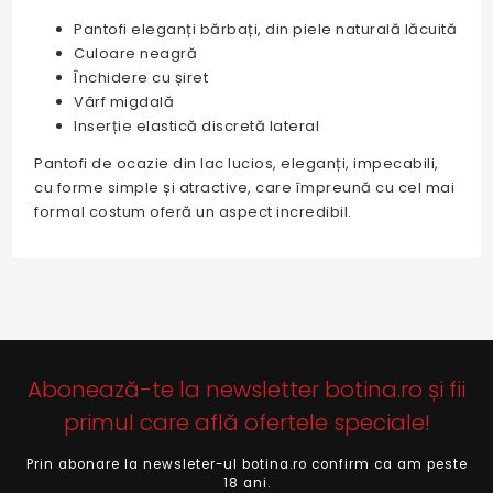
Pantofi eleganți bărbați, din piele naturală lăcuită
Culoare neagră
Închidere cu șiret
Vârf migdală
Inserție elastică discretă lateral
Pantofi de ocazie din lac lucios, eleganți, impecabili,
cu forme simple și atractive, care împreună cu cel mai
formal costum oferă un aspect incredibil.
Abonează-te la newsletter botina.ro și fii
primul care află ofertele speciale!
Prin abonare la newsleter-ul botina.ro confirm ca am peste
18 ani.