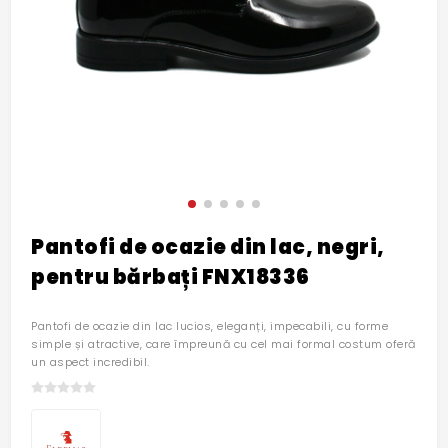
Pantofi de ocazie din lac, negri,
pentru bărbați FNX18336
Pantofi de ocazie din lac lucios, eleganți, impecabili, cu forme
simple și atractive, care împreună cu cel mai formal costum oferă
un aspect incredibil.