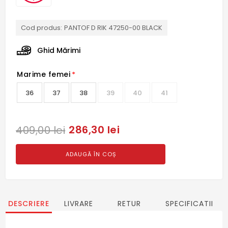
Cod produs:
PANTOF D RIK 47250-00 BLACK
Ghid Mărimi
Marime femei
*
36
37
38
39
40
41
286,30 lei
409,00 lei
ADAUGĂ ÎN COȘ
DESCRIERE
LIVRARE
RETUR
SPECIFICATII