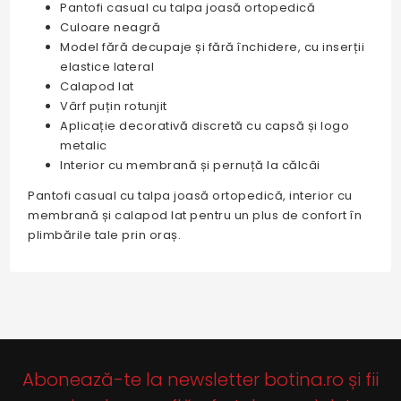
Pantofi casual cu talpa joasă ortopedică
Culoare neagră
Model fără decupaje și fără închidere, cu inserții
elastice lateral
Calapod lat
Vârf puțin rotunjit
Aplicație decorativă discretă cu capsă și logo
metalic
Interior cu membrană și pernuță la călcâi
Pantofi casual cu talpa joasă ortopedică, interior cu
membrană și calapod lat pentru un plus de confort în
plimbările tale prin oraș.
Abonează-te la newsletter botina.ro și fii