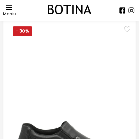
Meniu
- 30%