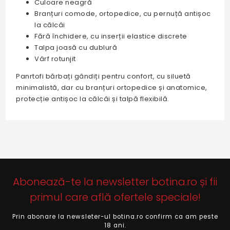
Culoare neagră
Branțuri comode, ortopedice, cu pernuță antișoc
la călcâi
Fără închidere, cu inserții elastice discrete
Talpa joasă cu dublură
Vârf rotunjit
Panrtofi bărbați gândiți pentru confort, cu siluetă
minimalistă, dar cu branțuri ortopedice și anatomice,
protecție antișoc la călcâi și talpă flexibilă.
Abonează-te la newsletter botina.ro și fii
primul care află ofertele speciale!
Prin abonare la newsleter-ul botina.ro confirm ca am peste
18 ani.