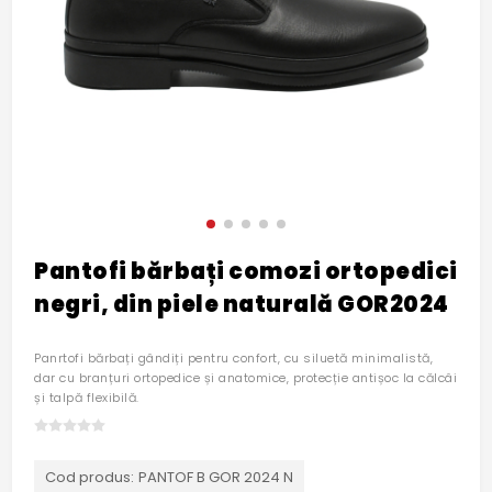
Pantofi bărbați comozi ortopedici
negri, din piele naturală GOR2024
Panrtofi bărbați gândiți pentru confort, cu siluetă minimalistă,
dar cu branțuri ortopedice și anatomice, protecție antișoc la călcâi
și talpă flexibilă.
Cod produs:
PANTOF B GOR 2024 N