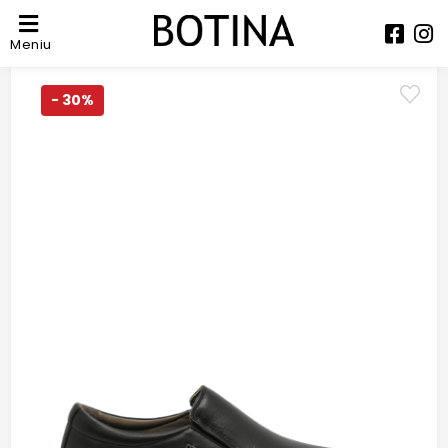
Meniu
- 30%