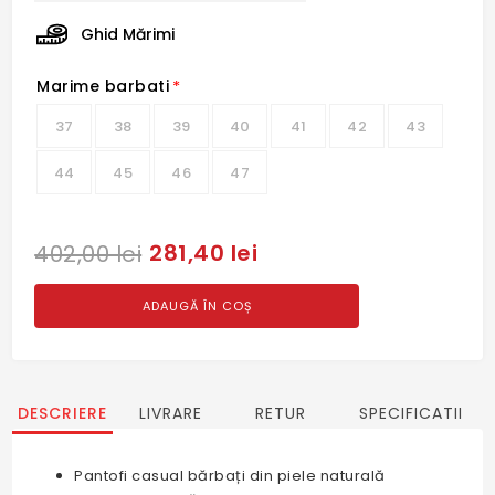
Ghid Mărimi
Marime barbati
*
37
38
39
40
41
42
43
44
45
46
47
281,40 lei
402,00 lei
ADAUGĂ ÎN COȘ
DESCRIERE
LIVRARE
RETUR
SPECIFICATII
Pantofi casual bărbați din piele naturală