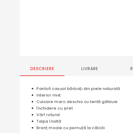
DESCRIERE
LIVRARE
Pantofi casual bărbați din piele naturală
Interior mixt
Culoare maro deschis cu tentă gălbuie
Închidere cu șiret
Vârf rotund
Talpa înaltă
Branț moale cu pernuță la călcâi