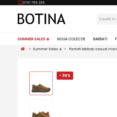
0741 765 235
SUMMER SALES ☀️
NOUA COLECȚIE
BARBATI
>
Summer Sales ☀️
>
Pantofi bărbați casual maro
FNX11232
- 30%