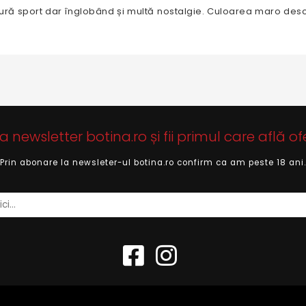
u alură sport dar înglobând și multă nostalgie. Culoarea maro desc
newsletter botina.ro și fii primul care află of
Prin abonare la newsleter-ul botina.ro confirm ca am peste 18 ani.