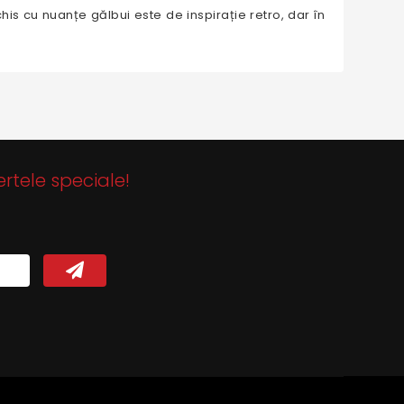
his cu nuanțe gălbui este de inspirație retro, dar în
ertele speciale!