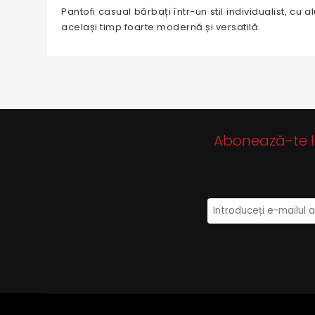
Pantofi casual bărbați într-un stil individualist, c
același timp foarte modernă și versatilă.
Abonează-te la 