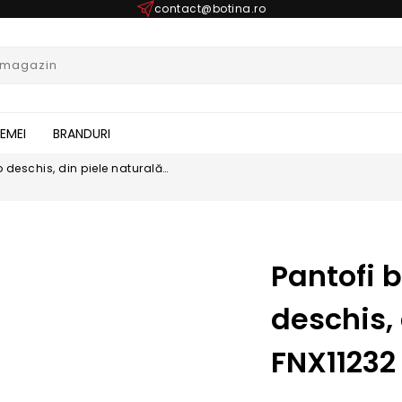
contact@botina.ro
FEMEI
BRANDURI
 deschis, din piele naturală
Pantofi 
deschis,
FNX11232