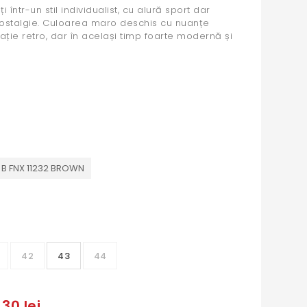
 într-un stil individualist, cu alură sport dar
nostalgie. Culoarea maro deschis cu nuanțe
ație retro, dar în același timp foarte modernă și
 B FNX 11232 BROWN
42
43
44
30 lei