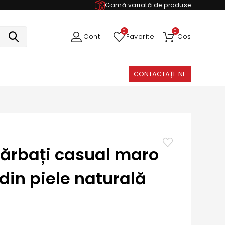
Gamă variată de produse
0
0
Cont
Favorite
Coș
CONTACTAȚI-NE
bărbați casual maro
 din piele naturală