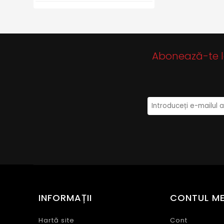
Florentinii
Stephano
Kordel
Abonează-te la 
INFORMAȚII
CONTUL M
Hartă site
Cont