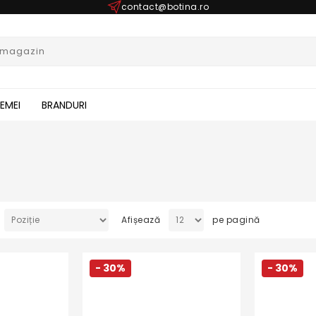
contact@botina.ro
FEMEI
BRANDURI
Afișează
pe pagină
- 30%
- 30%