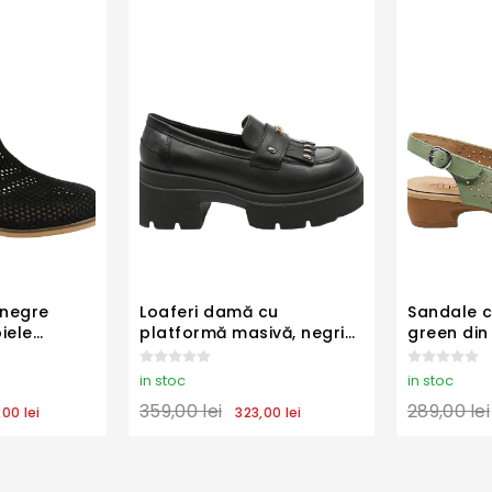
 negre
Loaferi damă cu
Sandale 
iele
platformă masivă, negri
green din 
952
din piele naturală
cu model
FLO144N
OTR48001
in stoc
in stoc
359,00 lei
289,00 lei
00 lei
323,00 lei