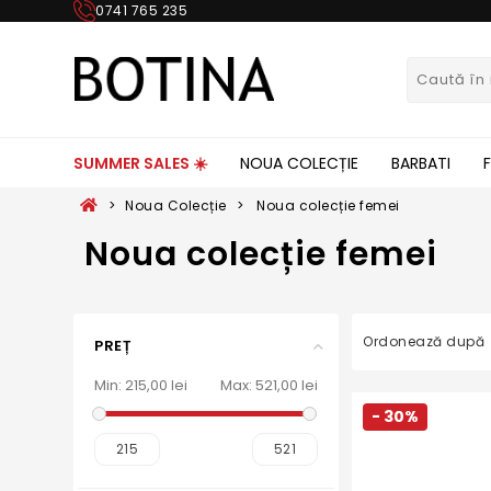
0741 765 235
SUMMER SALES ☀️
NOUA COLECȚIE
BARBATI
>
Noua Colecție
>
Noua colecție femei
Noua colecție femei
Ordonează după
PREȚ
Min:
215,00 lei
Max:
521,00 lei
- 30%
215
521