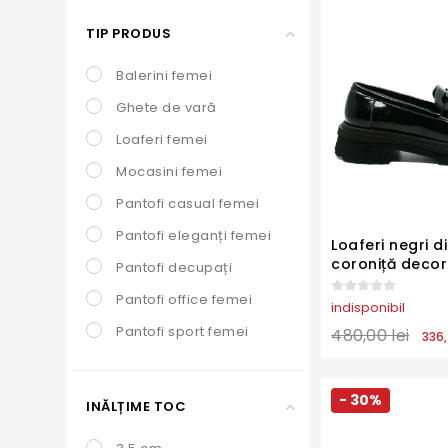
TIP PRODUS
Balerini femei
Ghete de vară
Loaferi femei
Mocasini femei
Pantofi casual femei
Pantofi eleganți femei
Loaferi negri di
coroniță decor
Pantofi decupați
CASP85
Pantofi office femei
indisponibil
Pantofi sport femei
480,00 lei
336,
Pantofi stiletto
Sandale comode
- 30%
INĂLȚIME TOC
Sandale elegante