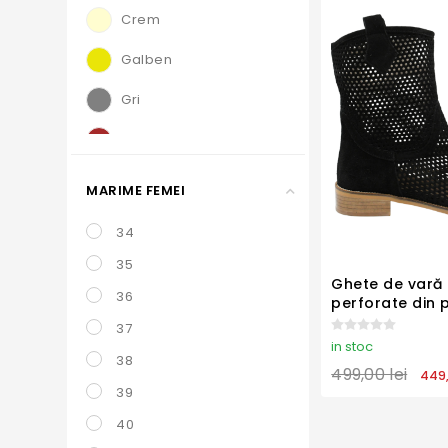
Crem
Galben
Gri
Maro
Negru
MARIME FEMEI
Nude
34
Roz
35
Ghete de vară
36
Verde
perforate din p
întoarsă MIR3
37
Visiniu
in stoc
38
499,00 lei
449,
39
40