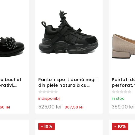
cu buchet
Pantofi sport damă negri
Pantofi 
rativi,
din piele naturală cu
perforat, 
FLO613
panglici decorative
naturală 
KIVA851
indisponibil
in stoc
525,00 lei
359,00 lei
60 lei
367,50 lei
- 10%
- 10%