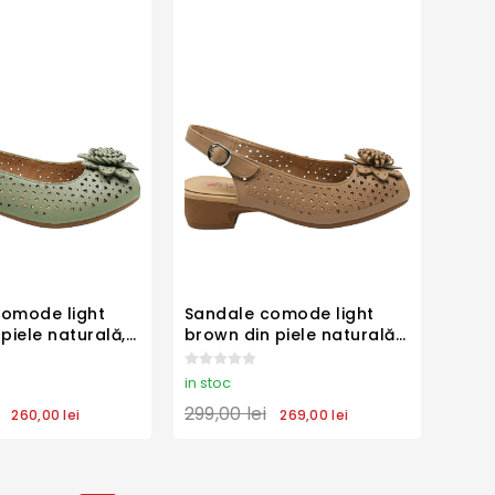
comode light
Sandale comode light
piele naturală,
brown din piele naturală,
e geometrice
cu modele geometrice
6
OTR460019
in stoc
299,00 lei
260,00 lei
269,00 lei