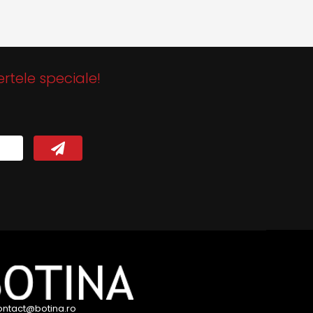
ertele speciale!
ontact@botina.ro