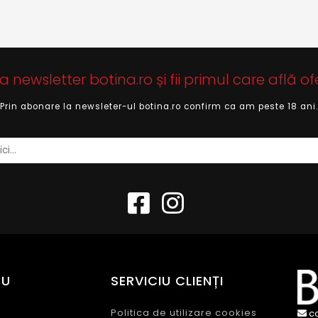
newsletter botina.ro și fii primul care află of
Prin abonare la newsleter-ul botina.ro confirm ca am peste 18 ani.
EU
SERVICIU CLIENȚI
Politica de utilizare cookies
c