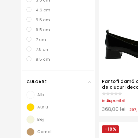
3.5 cm
Saboți eleganți
4.5 cm
Teniși femei
5.5 cm
6.5 cm
7 cm
7.5 cm
8.5 cm
Pantofi damă 
CULOARE
de ciucuri deco
negri, din lac 
Alb
indisponibil
Auriu
368,00 lei
257,
Bej
- 10%
Camel