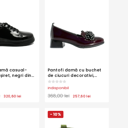
amă casual-
Pantofi damă cu buchet
șiret, negri din
de ciucuri decorativi,
113
vișinii, din lac FLO613
indisponibil
i
368,00 lei
320,60 lei
257,60 lei
- 10%