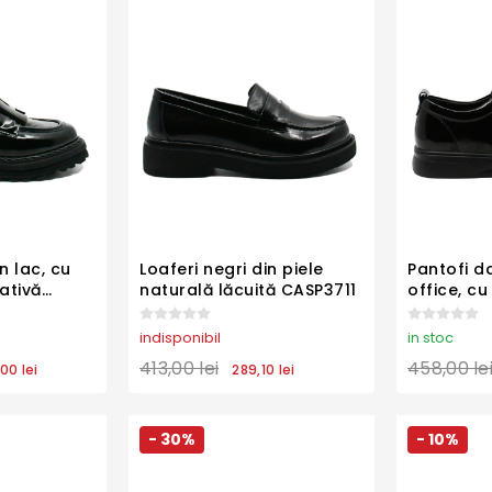
n lac, cu
Loaferi negri din piele
Pantofi d
ativă
naturală lăcuită CASP3711
office, cu 
lac KIVA3
indisponibil
in stoc
413,00 lei
458,00 le
00 lei
289,10 lei
- 30%
- 10%