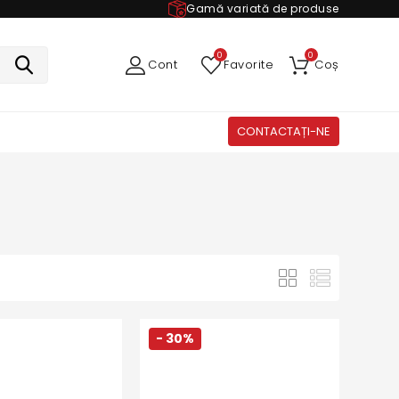
Gamă variată de produse
0
0
Cont
Favorite
Coș
CONTACTAȚI-NE
- 30%