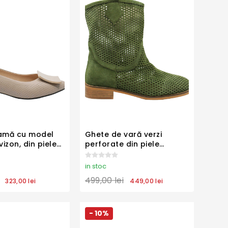
damă cu model
Ghete de vară verzi
vizon, din piele
perforate din piele
MIR1131
întoarsă MIR3952
in stoc
499,00 lei
323,00 lei
449,00 lei
- 10%