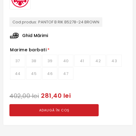
Cod produs:
PANTOF B RIK B5278-24 BROWN
Ghid Mărimi
Marime barbati
*
37
38
39
40
41
42
43
44
45
46
47
281,40 lei
402,00 lei
ADAUGĂ ÎN COȘ