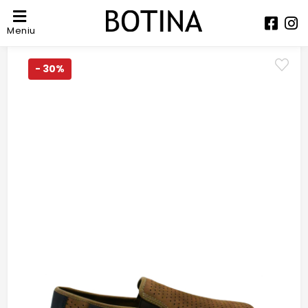
Meniu
- 30%