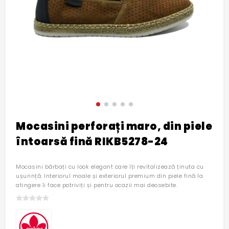
Mocasini perforați maro, din piele
întoarsă fină RIKB5278-24
Mocasini bărbați cu look elegant care îți revitalizează ținuta cu
ușurință. Interiorul moale și exteriorul premium din piele fină la
atingere îi face potriviți și pentru ocazii mai deosebite.