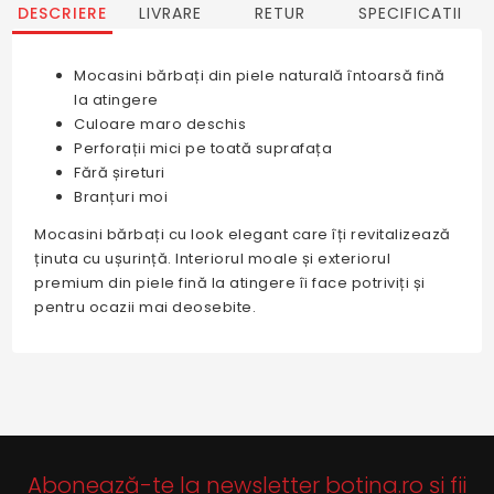
DESCRIERE
LIVRARE
RETUR
SPECIFICATII
Mocasini bărbați din piele naturală întoarsă fină
la atingere
Culoare maro deschis
Perforații mici pe toată suprafața
Fără șireturi
Branțuri moi
Mocasini bărbați cu look elegant care îți revitalizează
ținuta cu ușurință. Interiorul moale și exteriorul
premium din piele fină la atingere îi face potriviți și
pentru ocazii mai deosebite.
Abonează-te la newsletter botina.ro și fii