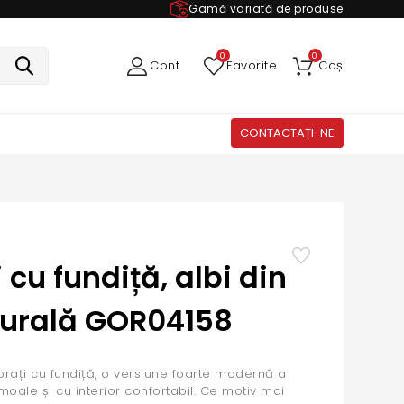
Gamă variată de produse
0
0
Cont
Favorite
Coș
CONTACTAȚI-NE
cu fundiță, albi din
turală GOR04158
rați cu fundiță, o versiune foarte modernă a
moale și cu interior confortabil. Ce motiv mai