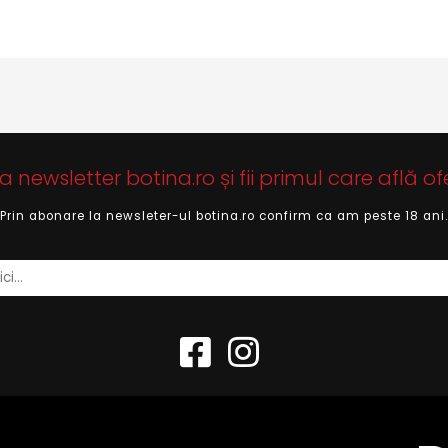
newsletter botina.ro și fii primul care află of
Prin abonare la newsleter-ul botina.ro confirm ca am peste 18 ani.