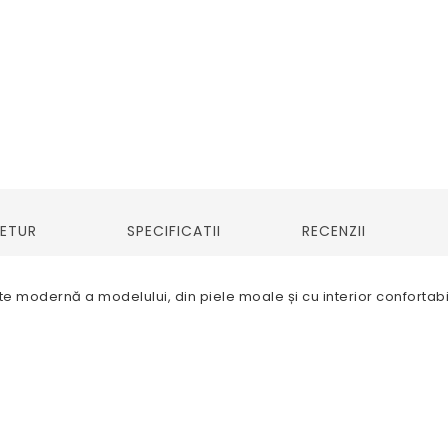
RETUR
SPECIFICATII
RECENZII
te modernă a modelului, din piele moale și cu interior confortabi