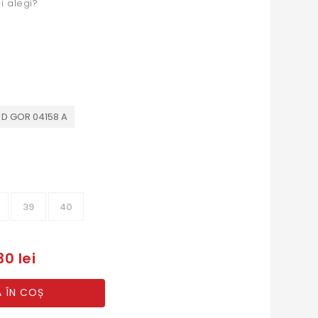
i alegi?
 D GOR 04158 A
39
40
30 lei
 ÎN COȘ