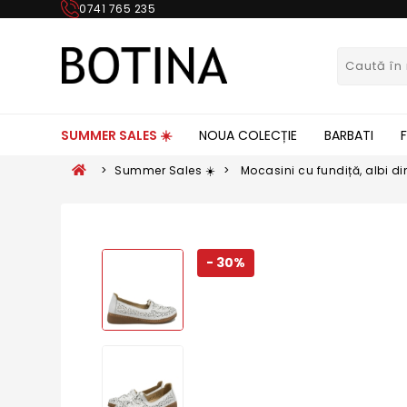
0741 765 235
SUMMER SALES ☀️
NOUA COLECȚIE
BARBATI
>
Summer Sales ☀️
>
Mocasini cu fundiță, albi d
- 30%