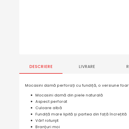
DESCRIERE
LIVRARE
Mocasini damă perforați cu fundiță, o versiune foar
Mocasini damă din piele naturală
Aspect perforat
Culoare albă
Fundiță mare lipită și partea din față încrețită
Vârf rotunjit
Branțuri moi