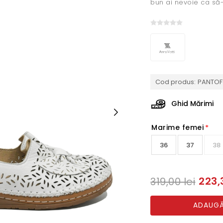
bun ai nevoie ca să-
Cod produs:
PANTOF
Ghid Mărimi
Marime femei
*
36
37
38
223,
319,00 lei
ADAUGĂ