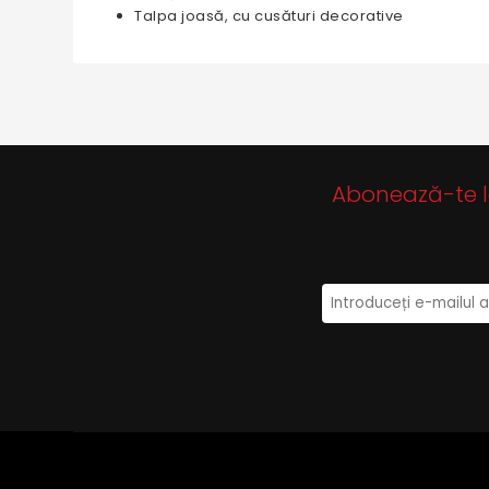
Talpa joasă, cu cusături decorative
Abonează-te la 