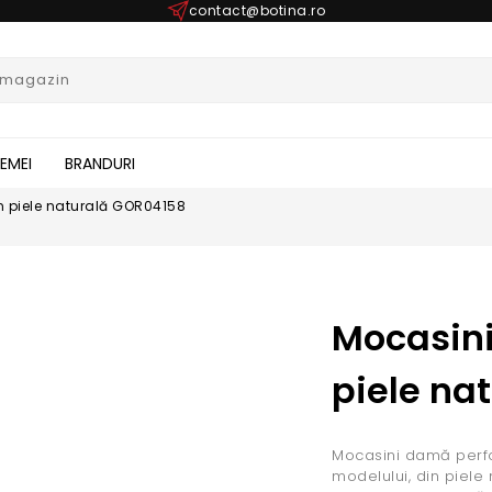
contact@botina.ro
FEMEI
BRANDURI
in piele naturală GOR04158
Mocasini 
piele na
Mocasini damă perfo
modelului, din piele 