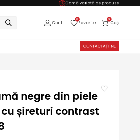
Gamă variată de produse
0
0
Cont
Favorite
Coș
CONTACTAȚI-NE
mă negre din piele
cu șireturi contrast
8