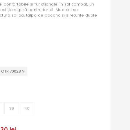
confortabile și funcționale, în stil combat, un
vestiție sigură pentru iarnă. Modelul se
ctura solidă, talpa de bocanc și șireturile duble
 OTR 70028 N
39
40
30 lei