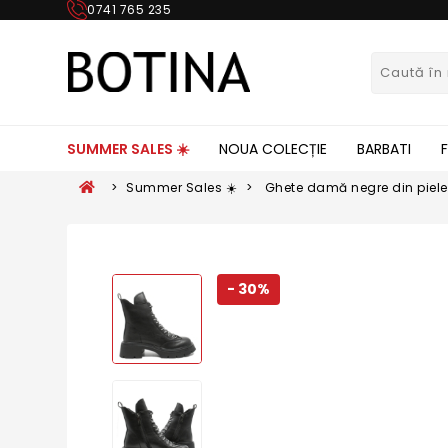
0741 765 235
SUMMER SALES ☀️
NOUA COLECȚIE
BARBATI
>
Summer Sales ☀️
>
Ghete damă negre din piele 
OTR70028
- 30%