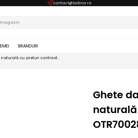
contact@botina.ro
FEMEI
BRANDURI
naturală cu șireturi contrast
Ghete da
naturală 
OTR7002