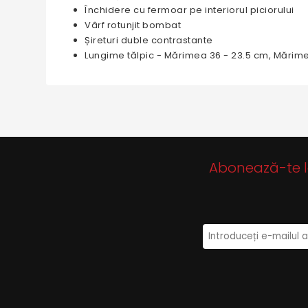
Închidere cu fermoar pe interiorul piciorului
Vârf rotunjit bombat
Șireturi duble contrastante
Lungime tălpic - Mărimea 36 - 23.5 cm, Mărim
Abonează-te la 