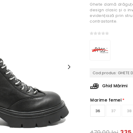
Ghete damă drăguțe, 
design clasic și o in
evidențiază prin stru
contrastante.
Cod produs:
GHETE D
Ghid Mărimi
Marime femei
*
36
37
38
335,
479,00 lei