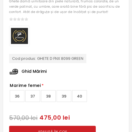
Ghete damă uimitoare din piele naturală, frumos colorate, de un
verde patinat, cu umbre, care arată bine fără pic de sacrificiu de
confort. Atât de drăguțe și de ușor de încălțat și de purtat!
Cod produs:
GHETE D FNX 8099 GREEN
Ghid Mărimi
Marime femei
*
36
37
38
39
40
475,00 lei
570,00 lei
ADAUGĂ ÎN COȘ