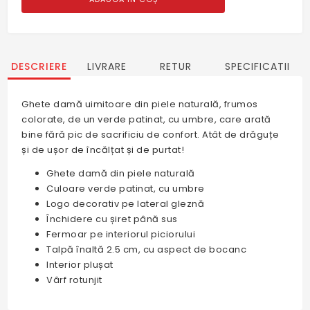
DESCRIERE
LIVRARE
RETUR
SPECIFICATII
Ghete damă uimitoare din piele naturală, frumos
colorate, de un verde patinat, cu umbre, care arată
bine fără pic de sacrificiu de confort. Atât de drăguțe
și de ușor de încălțat și de purtat!
Ghete damă din piele naturală
Culoare verde patinat, cu umbre
Logo decorativ pe lateral gleznă
Închidere cu șiret până sus
Fermoar pe interiorul piciorului
Talpă înaltă 2.5 cm, cu aspect de bocanc
Interior plușat
Vârf rotunjit