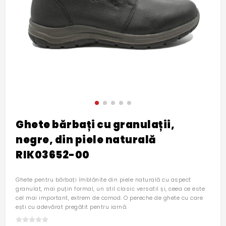
Ghete bărbați cu granulații,
negre, din piele naturală
RIK03652-00
Ghete pentru bărbați îmblănite din piele naturală cu aspect
granulat, mai puțin formal, un stil clasic versatil și, ceea ce este
cel mai important, extrem de comod. O pereche de ghete cu care
ești cu adevărat pregătit pentru iarnă.