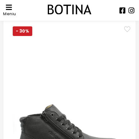
Meniu
- 30%