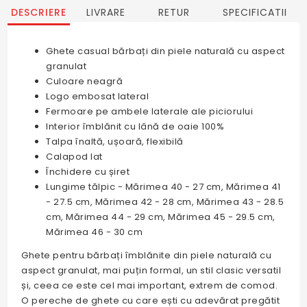
DESCRIERE
LIVRARE
RETUR
SPECIFICATII
Ghete casual bărbați din piele naturală cu aspect
granulat
Culoare neagră
Logo embosat lateral
Fermoare pe ambele laterale ale piciorului
Interior îmblănit cu lână de oaie 100%
Talpa înaltă, ușoară, flexibilă
Calapod lat
Închidere cu șiret
Lungime tălpic - Mărimea 40 - 27 cm, Mărimea 41
- 27.5 cm, Mărimea 42 - 28 cm, Mărimea 43 - 28.5
cm, Mărimea 44 - 29 cm, Mărimea 45 - 29.5 cm,
Mărimea 46 - 30 cm
Ghete pentru bărbați îmblănite din piele naturală cu
aspect granulat, mai puțin formal, un stil clasic versatil
și, ceea ce este cel mai important, extrem de comod.
O pereche de ghete cu care ești cu adevărat pregătit