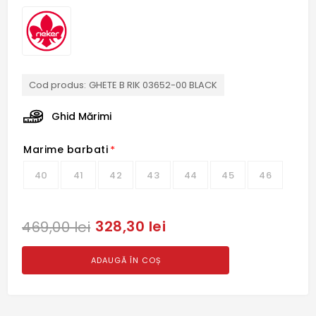
Cod produs:
GHETE B RIK 03652-00 BLACK
Ghid Mărimi
Marime barbati
*
40
41
42
43
44
45
46
328,30 lei
469,00 lei
ADAUGĂ ÎN COȘ