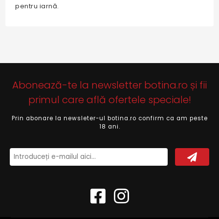
pentru iarnă.
Abonează-te la newsletter botina.ro și fii
primul care află ofertele speciale!
Prin abonare la newsleter-ul botina.ro confirm ca am peste
18 ani.