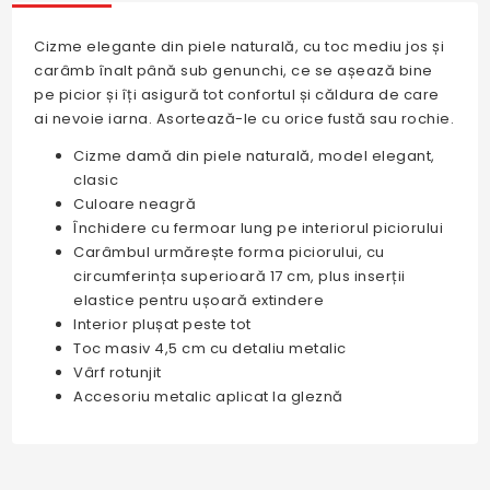
Cizme elegante din piele naturală, cu toc mediu jos și
carâmb înalt până sub genunchi, ce se așează bine
pe picior și îți asigură tot confortul și căldura de care
ai nevoie iarna. Asortează-le cu orice fustă sau rochie.
Cizme damă din piele naturală, model elegant,
clasic
Culoare neagră
Închidere cu fermoar lung pe interiorul piciorului
Carâmbul urmărește forma piciorului, cu
circumferința superioară 17 cm, plus inserții
elastice pentru ușoară extindere
Interior plușat peste tot
Toc masiv 4,5 cm cu detaliu metalic
Vârf rotunjit
Accesoriu metalic aplicat la gleznă