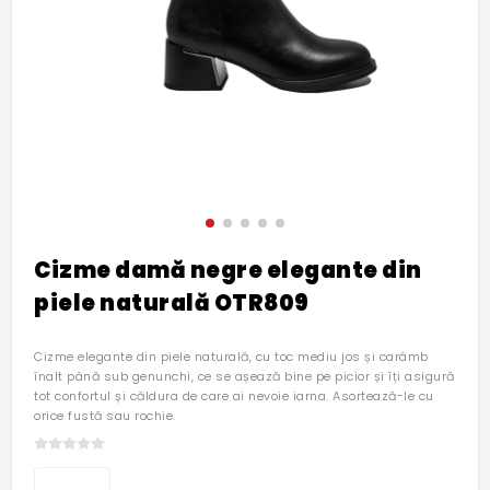
Cizme damă negre elegante din
piele naturală OTR809
Cizme elegante din piele naturală, cu toc mediu jos și carâmb
înalt până sub genunchi, ce se așează bine pe picior și îți asigură
tot confortul și căldura de care ai nevoie iarna. Asortează-le cu
orice fustă sau rochie.