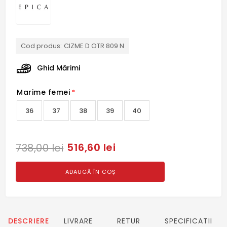
Cod produs:
CIZME D OTR 809 N
Ghid Mărimi
Marime femei
*
36
37
38
39
40
516,60 lei
738,00 lei
ADAUGĂ ÎN COȘ
DESCRIERE
LIVRARE
RETUR
SPECIFICATII