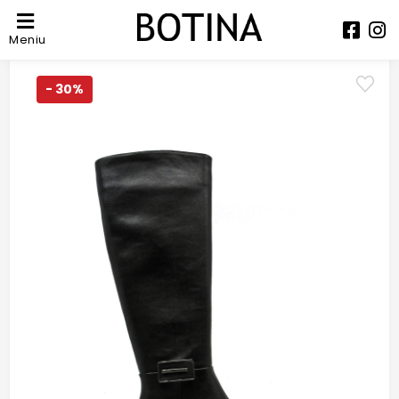
Meniu
- 30%