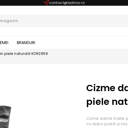
contact@botina.ro
FEMEI
BRANDURI
in piele naturală KOR2956
Cizme da
piele na
Cizme damă înalte pâ
cu talpa joasă și to