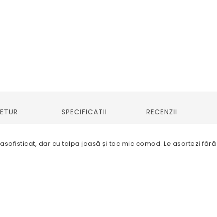
RETUR
SPECIFICATII
RECENZII
ofisticat, dar cu talpa joasă și toc mic comod. Le asortezi fără