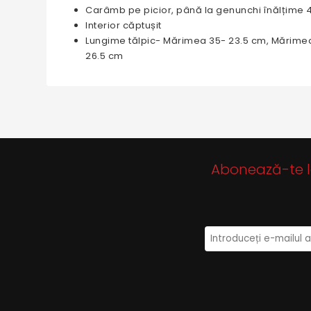
Carâmb pe picior, până la genunchi înălțime 4
Interior căptușit
Lungime tălpic- Mărimea 35- 23.5 cm, Mărimea
26.5 cm
Abonează-te la 