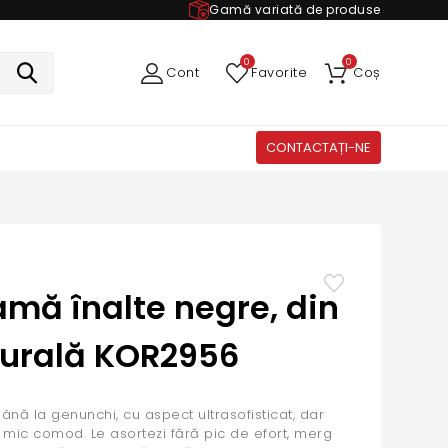
Gamă variată de produse
0
0
Cont
Favorite
Coș
CONTACTAȚI-NE
mă înalte negre, din
turală KOR2956
nă la genunchi, cu aspect ultrasofisticat, dar
c mic comod. Le asortezi fără pic de efort, merg