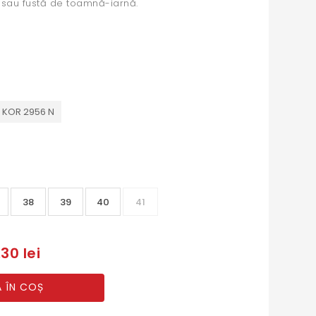
 sau fustă de toamnă-iarnă.
 KOR 2956 N
38
39
40
41
30 lei
 ÎN COȘ