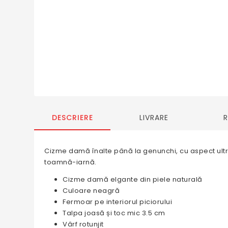
DESCRIERE
LIVRARE
Cizme damă înalte până la genunchi, cu aspect ultras
toamnă-iarnă.
Cizme damă elgante din piele naturală
Culoare neagră
Fermoar pe interiorul piciorului
Talpa joasă și toc mic 3.5 cm
Vârf rotunjit