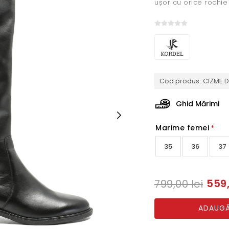
ușor cu orice rochie
Cod produs:
CIZME D
Ghid Mărimi
Marime femei
*
35
36
37
559,
799,00 lei
ADAUGĂ