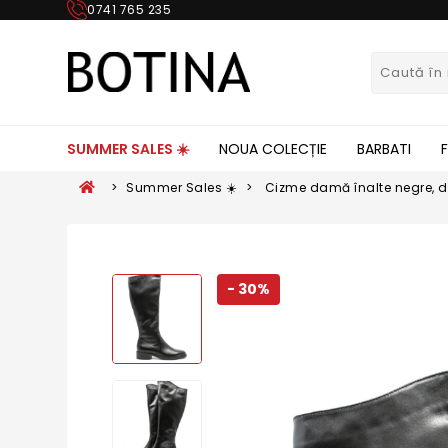
0741 765 235
SUMMER SALES ☀️
NOUA COLECȚIE
BARBATI
>
Summer Sales ☀️
>
Cizme damă înalte negre, d
- 30%