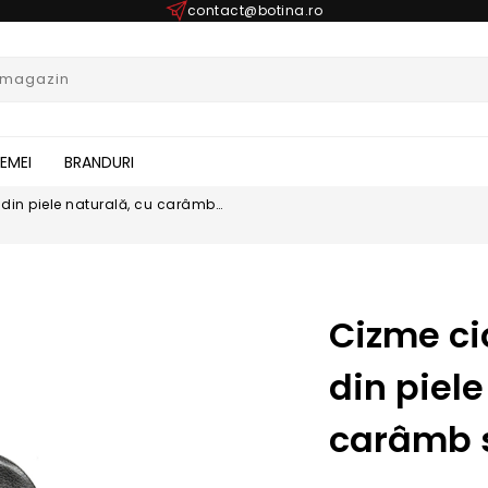
contact@botina.ro
FEMEI
BRANDURI
din piele naturală, cu carâmb
Cizme c
din piele
carâmb 