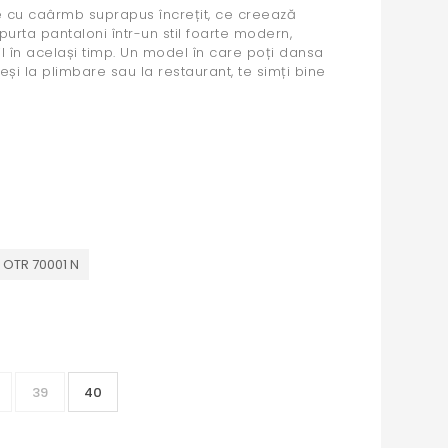
cu caârmb suprapus încrețit, ce creează
urta pantaloni într-un stil foarte modern,
il în același timp. Un model în care poți dansa
eși la plimbare sau la restaurant, te simți bine
 OTR 70001 N
39
40