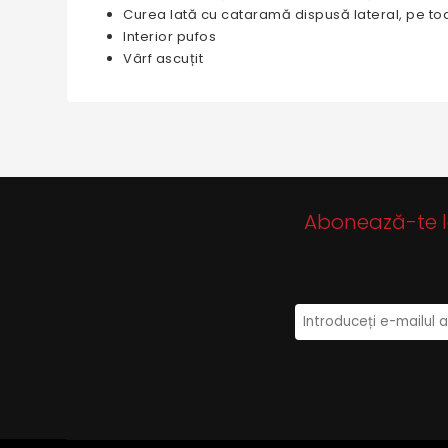
Curea lată cu cataramă dispusă lateral, pe to
Interior pufos
Vârf ascuțit
Abonează-te la 