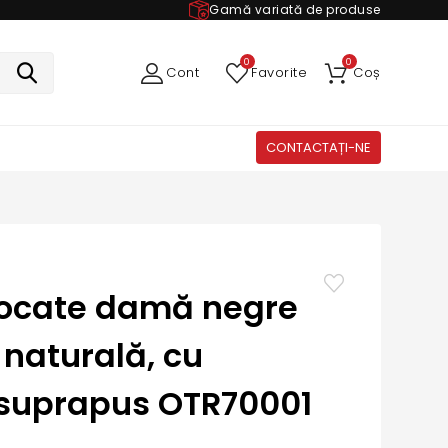
Gamă variată de produse
0
0
Cont
Favorite
Coș
CONTACTAȚI-NE
iocate damă negre
 naturală, cu
suprapus OTR70001