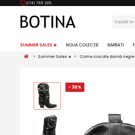
0741 765 235
SUMMER SALES ☀️
NOUA COLECȚIE
BARBATI
>
Summer Sales ☀️
>
Cizme ciocate damă negre 
suprapus OTR70001
- 30%