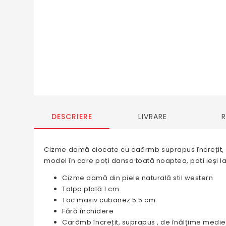
DESCRIERE
LIVRARE
Cizme damă ciocate cu caârmb suprapus încrețit, ce
model în care poți dansa toată noaptea, poți ieși la 
Cizme damă din piele naturală stil western
Talpa plată 1 cm
Toc masiv cubanez 5.5 cm
Fără închidere
Carâmb încrețit, suprapus , de înălțime medie