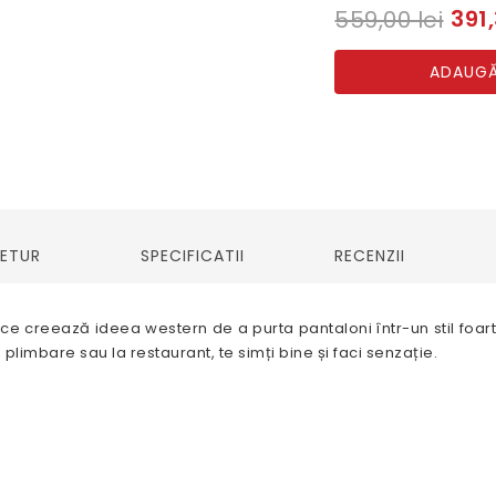
391,
559,00 lei
ADAUGĂ
RETUR
SPECIFICATII
RECENZII
 creează ideea western de a purta pantaloni într-un stil foarte
plimbare sau la restaurant, te simți bine și faci senzație.