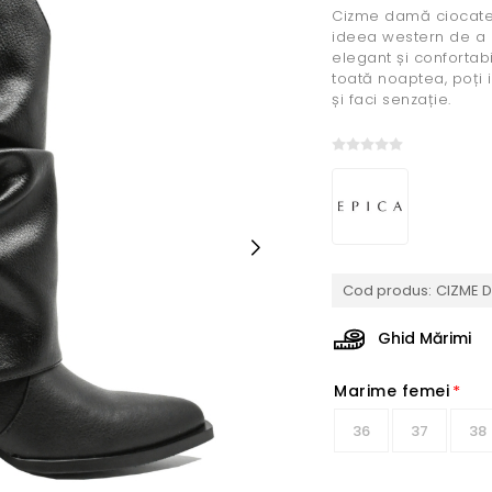
Cizme damă ciocate 
ideea western de a p
elegant și confortab
toată noaptea, poți i
și faci senzație.
Cod produs:
CIZME D
Ghid Mărimi
Marime femei
*
36
37
38