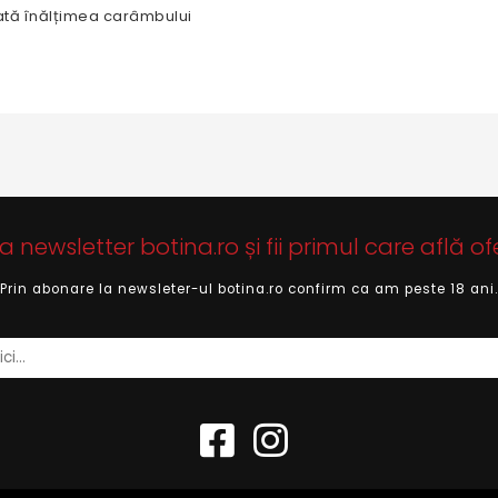
ată înălțimea carâmbului
newsletter botina.ro și fii primul care află of
Prin abonare la newsleter-ul botina.ro confirm ca am peste 18 ani.